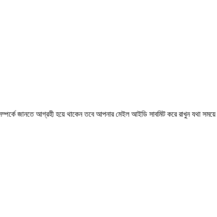
 সম্পর্কে জানতে আগ্রহী হয়ে থাকেন তবে আপনার মেইল আইডি সাবমিট করে রাখুন যথা সময়