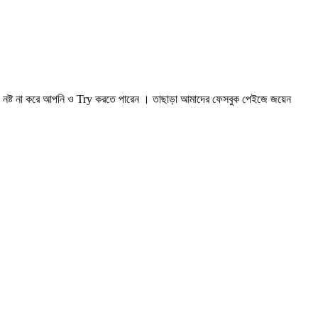
য় নষ্ট না করে আপনি ও Try করতে পারেন । তাছাড়া আমাদের ফেসবুক পেইজে জয়েন