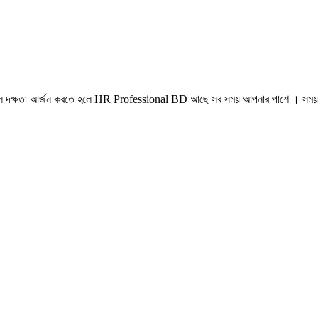
্রফেশনাল দক্ষতা আর্জন করতে হলে HR Professional BD আছে সব সময় আপনার পাশে । সম