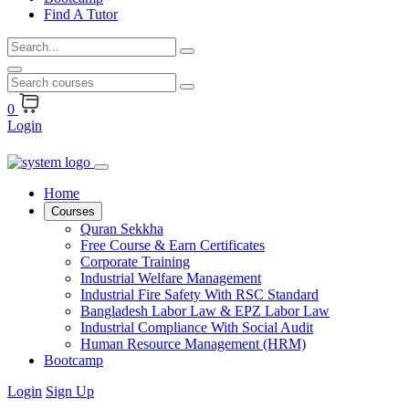
Find A Tutor
0
Login
Home
Courses
Quran Sekkha
Free Course & Earn Certificates
Corporate Training
Industrial Welfare Management
Industrial Fire Safety With RSC Standard
Bangladesh Labor Law & EPZ Labor Law
Industrial Compliance With Social Audit
Human Resource Management (HRM)
Bootcamp
Login
Sign Up