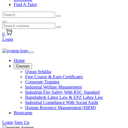
Find A Tutor
0
Login
Home
Courses
Quran Sekkha
Free Course & Earn Certificates
Corporate Training
Industrial Welfare Management
Industrial Fire Safety With RSC Standard
Bangladesh Labor Law & EPZ Labor Law
Industrial Compliance With Social Audit
Human Resource Management (HRM)
Bootcamp
Login
Sign Up