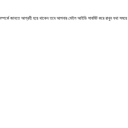
 সম্পর্কে জানতে আগ্রহী হয়ে থাকেন তবে আপনার মেইল আইডি সাবমিট করে রাখুন যথা সময়