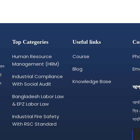
Top Categories
Useful links
Co
Human Resource
Course
Pho
Management (HRM)
শনাল
Blog
Ema
।
Industrial Compliance
Knowledge Base
ন
With Social Audit
আপড
Bangladesh Labor Law
আপনি
& EPZ Labor Law
ফ্রি
Industrial Fire Safety
সাবম
With RSC Standard