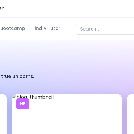
sh
Bootcamp
Find A Tutor
true unicorns.
HR