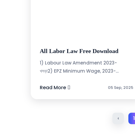
All Labor Law Free Download
1) Labour Law Amendment 2023-
খসড়া2) EPZ Minimum Wage, 2023-
Gazette -20233) “গার্মেন্টস শিল্প” নিন্মতম মজুরি
গ্রেজেট_২০২৩4) বাংলাদেশ শ্রম (সংশােধন) আইন,
Read More
05 Sep, 2025
2006 ...
‹
1