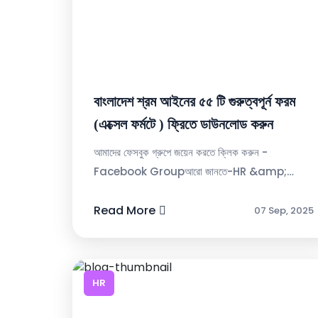
বাংলাদেশ শ্রম আইনের ৫৫ টি গুরুত্বপূর্ন ফরম
(এক্সেল ফর্মটে ) ফ্রিতে ডাউনলোড করুন
আমাদের ফেসবুক গ্রুপে জয়েন করতে ক্লিক করুন -
Facebook Groupআরো জানতে-HR &amp;
Compliance -হ-জ-ব-র-ল জানতে হলে ক্লিক করুন
Read More
(৭৪ টপিক) (adsby...
07 Sep, 2025
HR