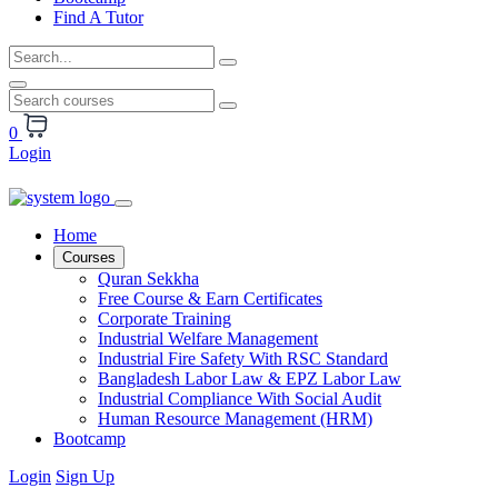
Find A Tutor
0
Login
Home
Courses
Quran Sekkha
Free Course & Earn Certificates
Corporate Training
Industrial Welfare Management
Industrial Fire Safety With RSC Standard
Bangladesh Labor Law & EPZ Labor Law
Industrial Compliance With Social Audit
Human Resource Management (HRM)
Bootcamp
Login
Sign Up